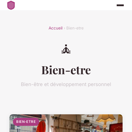
Accueil
› Bien-etre
🧘
Bien-etre
Bien-être et développement personnel
BIEN-ETRE