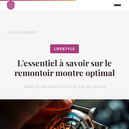
Accueil
›
Lifestyle
LIFESTYLE
L'essentiel à savoir sur le
remontoir montre optimal
Noah
•
5 décembre 2025
•
8 min de lecture