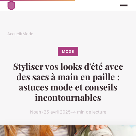
Accueil
›
Mode
MODE
Styliser vos looks d'été avec
des sacs à main en paille :
astuces mode et conseils
incontournables
Noah
•
25 avril 2025
•
4 min de lecture